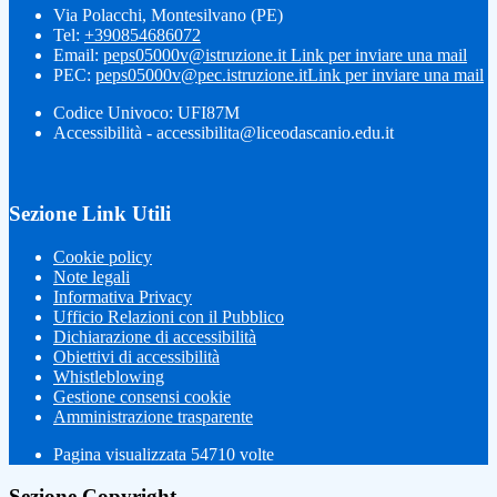
Via Polacchi, Montesilvano (PE)
Tel:
+390854686072
Email:
peps05000v@istruzione.it
Link per inviare una mail
PEC:
peps05000v@pec.istruzione.it
Link per inviare una mail
Codice Univoco: UFI87M
Accessibilità - accessibilita@liceodascanio.edu.it
Sezione Link Utili
Cookie policy
Note legali
Informativa Privacy
Ufficio Relazioni con il Pubblico
Dichiarazione di accessibilità
Obiettivi di accessibilità
Whistleblowing
Gestione consensi cookie
Amministrazione trasparente
Pagina visualizzata
54710
volte
Sezione Copyright