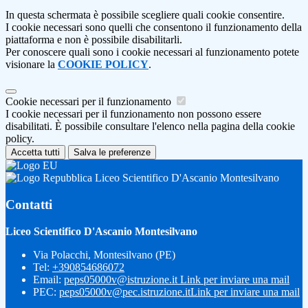
In questa schermata è possibile scegliere quali cookie consentire.
I cookie necessari sono quelli che consentono il funzionamento della
piattaforma e non è possibile disabilitarli.
Per conoscere quali sono i cookie necessari al funzionamento potete
visionare la
COOKIE POLICY
.
Cookie necessari per il funzionamento
I cookie necessari per il funzionamento non possono essere
disabilitati. È possibile consultare l'elenco nella pagina della cookie
policy.
Accetta tutti
Salva le preferenze
Liceo Scientifico D'Ascanio Montesilvano
Contatti
Liceo Scientifico D'Ascanio Montesilvano
Via Polacchi, Montesilvano (PE)
Tel:
+390854686072
Email:
peps05000v@istruzione.it
Link per inviare una mail
PEC:
peps05000v@pec.istruzione.it
Link per inviare una mail