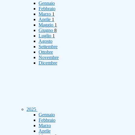
Gennaio
Febbraio
Marzo
1
Aprile
1
Maggio
1
Giugno
8
Luglio
1
Agosto
Settembre
Ottobre
Novembre
Dicembre
2025
Gennaio
Febbraio
Marzo
Aprile