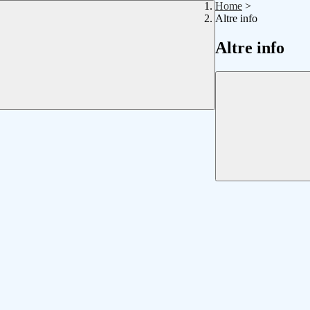
Home
>
Altre info
Altre info