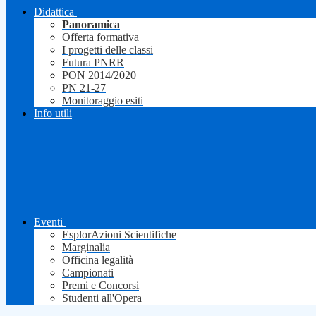
Didattica
Panoramica
Offerta formativa
I progetti delle classi
Futura PNRR
PON 2014/2020
PN 21-27
Monitoraggio esiti
Info utili
Eventi
EsplorAzioni Scientifiche
Marginalia
Officina legalità
Campionati
Premi e Concorsi
Studenti all'Opera