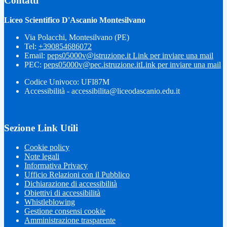
Contatti
Liceo Scientifico D'Ascanio Montesilvano
Via Polacchi, Montesilvano (PE)
Tel:
+390854686072
Email:
peps05000v@istruzione.it
Link per inviare una mail
PEC:
peps05000v@pec.istruzione.it
Link per inviare una mail
Codice Univoco: UFI87M
Accessibilità - accessibilita@liceodascanio.edu.it
Sezione Link Utili
Cookie policy
Note legali
Informativa Privacy
Ufficio Relazioni con il Pubblico
Dichiarazione di accessibilità
Obiettivi di accessibilità
Whistleblowing
Gestione consensi cookie
Amministrazione trasparente