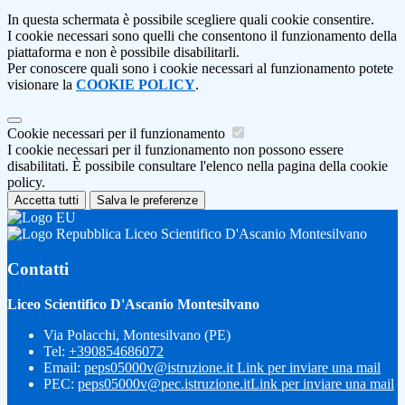
In questa schermata è possibile scegliere quali cookie consentire.
I cookie necessari sono quelli che consentono il funzionamento della
piattaforma e non è possibile disabilitarli.
Per conoscere quali sono i cookie necessari al funzionamento potete
visionare la
COOKIE POLICY
.
Cookie necessari per il funzionamento
I cookie necessari per il funzionamento non possono essere
disabilitati. È possibile consultare l'elenco nella pagina della cookie
policy.
Accetta tutti
Salva le preferenze
Liceo Scientifico D'Ascanio Montesilvano
Contatti
Liceo Scientifico D'Ascanio Montesilvano
Via Polacchi, Montesilvano (PE)
Tel:
+390854686072
Email:
peps05000v@istruzione.it
Link per inviare una mail
PEC:
peps05000v@pec.istruzione.it
Link per inviare una mail