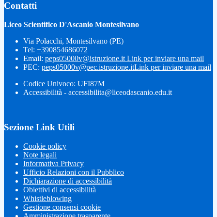
Contatti
Liceo Scientifico D'Ascanio Montesilvano
Via Polacchi, Montesilvano (PE)
Tel:
+390854686072
Email:
peps05000v@istruzione.it
Link per inviare una mail
PEC:
peps05000v@pec.istruzione.it
Link per inviare una mail
Codice Univoco: UFI87M
Accessibilità - accessibilita@liceodascanio.edu.it
Sezione Link Utili
Cookie policy
Note legali
Informativa Privacy
Ufficio Relazioni con il Pubblico
Dichiarazione di accessibilità
Obiettivi di accessibilità
Whistleblowing
Gestione consensi cookie
Amministrazione trasparente