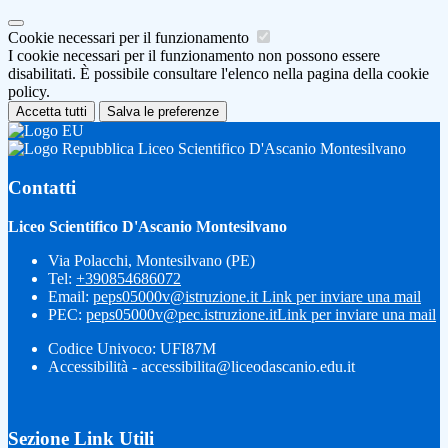
Cookie necessari per il funzionamento
I cookie necessari per il funzionamento non possono essere
disabilitati. È possibile consultare l'elenco nella pagina della cookie
policy.
Accetta tutti
Salva le preferenze
Liceo Scientifico D'Ascanio Montesilvano
Contatti
Liceo Scientifico D'Ascanio Montesilvano
Via Polacchi, Montesilvano (PE)
Tel:
+390854686072
Email:
peps05000v@istruzione.it
Link per inviare una mail
PEC:
peps05000v@pec.istruzione.it
Link per inviare una mail
Codice Univoco: UFI87M
Accessibilità - accessibilita@liceodascanio.edu.it
Sezione Link Utili