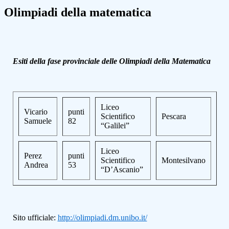
Olimpiadi della matematica
Esiti della fase provinciale delle Olimpiadi della Matematica
Liceo
Vicario
punti
Scientifico
Pescara
Samuele
82
“Galilei”
Liceo
Perez
punti
Scientifico
Montesilvano
Andrea
53
“D’Ascanio”
Sito ufficiale:
http://olimpiadi.dm.unibo.it/