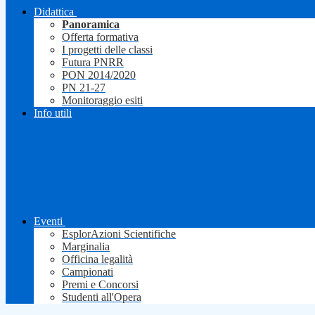
Didattica
Panoramica
Offerta formativa
I progetti delle classi
Futura PNRR
PON 2014/2020
PN 21-27
Monitoraggio esiti
Info utili
Eventi
EsplorAzioni Scientifiche
Marginalia
Officina legalità
Campionati
Premi e Concorsi
Studenti all'Opera