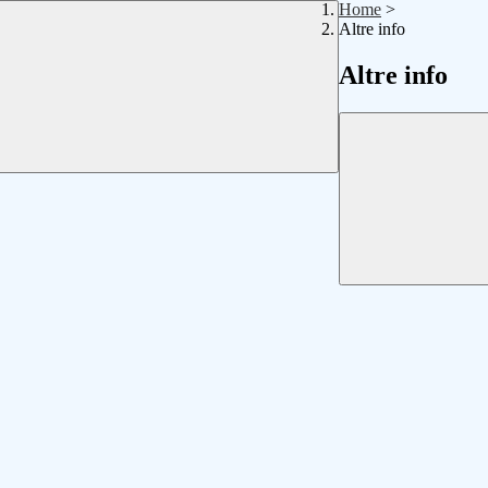
Home
>
Altre info
Altre info