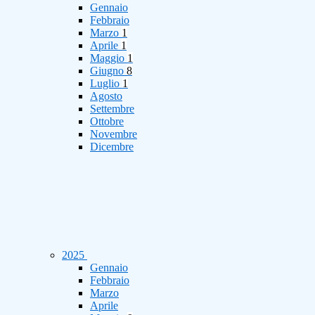
Gennaio
Febbraio
Marzo
1
Aprile
1
Maggio
1
Giugno
8
Luglio
1
Agosto
Settembre
Ottobre
Novembre
Dicembre
2025
Gennaio
Febbraio
Marzo
Aprile