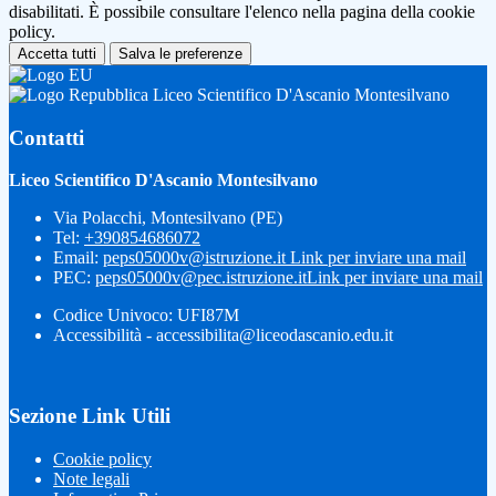
disabilitati. È possibile consultare l'elenco nella pagina della cookie
policy.
Accetta tutti
Salva le preferenze
Liceo Scientifico D'Ascanio Montesilvano
Contatti
Liceo Scientifico D'Ascanio Montesilvano
Via Polacchi, Montesilvano (PE)
Tel:
+390854686072
Email:
peps05000v@istruzione.it
Link per inviare una mail
PEC:
peps05000v@pec.istruzione.it
Link per inviare una mail
Codice Univoco: UFI87M
Accessibilità - accessibilita@liceodascanio.edu.it
Sezione Link Utili
Cookie policy
Note legali