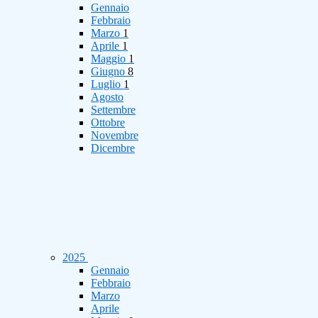
Gennaio
Febbraio
Marzo
1
Aprile
1
Maggio
1
Giugno
8
Luglio
1
Agosto
Settembre
Ottobre
Novembre
Dicembre
2025
Gennaio
Febbraio
Marzo
Aprile