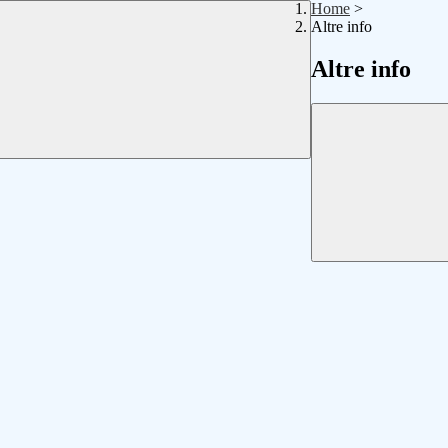
Home
>
Altre info
Altre info