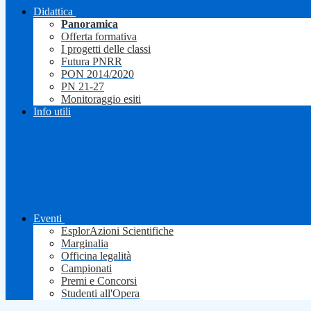
Didattica
Panoramica
Offerta formativa
I progetti delle classi
Futura PNRR
PON 2014/2020
PN 21-27
Monitoraggio esiti
Info utili
Eventi
EsplorAzioni Scientifiche
Marginalia
Officina legalità
Campionati
Premi e Concorsi
Studenti all'Opera