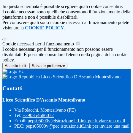
In questa schermata è possibile scegliere quali cookie consentire.
I cookie necessari sono quelli che consentono il funzionamento della
piattaforma e non è possibile disabilitarli.
Per conoscere quali sono i cookie necessari al funzionamento potete
visionare la
COOKIE POLICY
.
Cookie necessari per il funzionamento
I cookie necessari per il funzionamento non possono essere
disabilitati. È possibile consultare l'elenco nella pagina della cookie
policy.
Accetta tutti
Salva le preferenze
Liceo Scientifico D'Ascanio Montesilvano
Contatti
Liceo Scientifico D'Ascanio Montesilvano
Via Polacchi, Montesilvano (PE)
Tel:
+390854686072
Email:
peps05000v@istruzione.it
Link per inviare una mail
PEC:
peps05000v@pec.istruzione.it
Link per inviare una mail