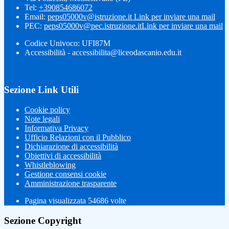
Tel:
+390854686072
Email:
peps05000v@istruzione.it
Link per inviare una mail
PEC:
peps05000v@pec.istruzione.it
Link per inviare una mail
Codice Univoco: UFI87M
Accessibilità - accessibilita@liceodascanio.edu.it
Sezione Link Utili
Cookie policy
Note legali
Informativa Privacy
Ufficio Relazioni con il Pubblico
Dichiarazione di accessibilità
Obiettivi di accessibilità
Whistleblowing
Gestione consensi cookie
Amministrazione trasparente
Pagina visualizzata
54686
volte
Sezione Copyright