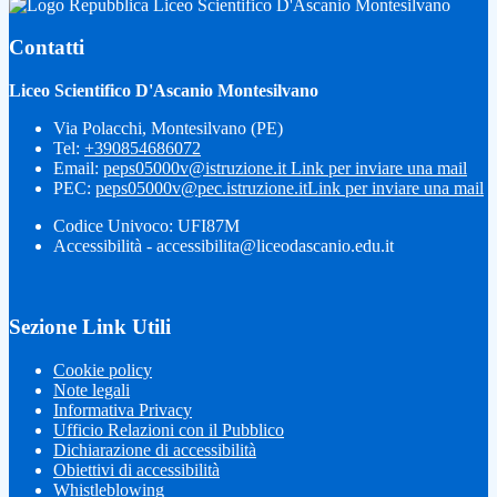
Liceo Scientifico D'Ascanio Montesilvano
Contatti
Liceo Scientifico D'Ascanio Montesilvano
Via Polacchi, Montesilvano (PE)
Tel:
+390854686072
Email:
peps05000v@istruzione.it
Link per inviare una mail
PEC:
peps05000v@pec.istruzione.it
Link per inviare una mail
Codice Univoco: UFI87M
Accessibilità - accessibilita@liceodascanio.edu.it
Sezione Link Utili
Cookie policy
Note legali
Informativa Privacy
Ufficio Relazioni con il Pubblico
Dichiarazione di accessibilità
Obiettivi di accessibilità
Whistleblowing