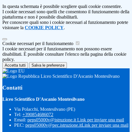
In questa schermata è possibile scegliere quali cookie consentire.
I cookie necessari sono quelli che consentono il funzionamento della
piattaforma e non è possibile disabilitarli.
Per conoscere quali sono i cookie necessari al funzionamento potete
visionare la
COOKIE POLICY
.
Cookie necessari per il funzionamento
I cookie necessari per il funzionamento non possono essere
disabilitati. È possibile consultare l'elenco nella pagina della cookie
policy.
Accetta tutti
Salva le preferenze
Liceo Scientifico D'Ascanio Montesilvano
Contatti
Liceo Scientifico D'Ascanio Montesilvano
Via Polacchi, Montesilvano (PE)
Tel:
+390854686072
Email:
peps05000v@istruzione.it
Link per inviare una mail
PEC:
peps05000v@pec.istruzione.it
Link per inviare una mail