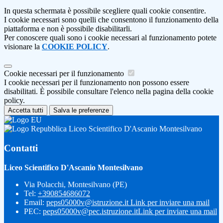
In questa schermata è possibile scegliere quali cookie consentire.
I cookie necessari sono quelli che consentono il funzionamento della
piattaforma e non è possibile disabilitarli.
Per conoscere quali sono i cookie necessari al funzionamento potete
visionare la
COOKIE POLICY
.
Cookie necessari per il funzionamento
I cookie necessari per il funzionamento non possono essere
disabilitati. È possibile consultare l'elenco nella pagina della cookie
policy.
Accetta tutti
Salva le preferenze
Liceo Scientifico D'Ascanio Montesilvano
Contatti
Liceo Scientifico D'Ascanio Montesilvano
Via Polacchi, Montesilvano (PE)
Tel:
+390854686072
Email:
peps05000v@istruzione.it
Link per inviare una mail
PEC:
peps05000v@pec.istruzione.it
Link per inviare una mail