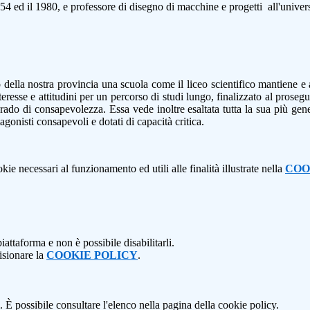
954 ed il 1980, e professore di disegno di macchine e progetti all'universi
della nostra provincia una scuola come il liceo scientifico mantiene e 
esse e attitudini per un percorso di studi lungo, finalizzato al prosegu
grado di consapevolezza. Essa vede inoltre esaltata tutta la sua più gen
gonisti consapevoli e dotati di capacità critica.
kie necessari al funzionamento ed utili alle finalità illustrate nella
COO
attaforma e non è possibile disabilitarli.
isionare la
COOKIE POLICY
.
 È possibile consultare l'elenco nella pagina della cookie policy.