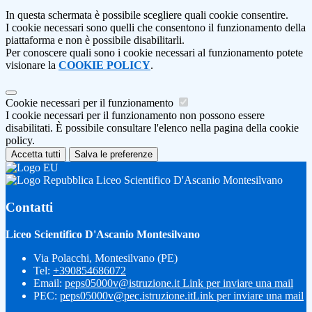
In questa schermata è possibile scegliere quali cookie consentire.
I cookie necessari sono quelli che consentono il funzionamento della
piattaforma e non è possibile disabilitarli.
Per conoscere quali sono i cookie necessari al funzionamento potete
visionare la
COOKIE POLICY
.
Cookie necessari per il funzionamento
I cookie necessari per il funzionamento non possono essere
disabilitati. È possibile consultare l'elenco nella pagina della cookie
policy.
Accetta tutti
Salva le preferenze
Liceo Scientifico D'Ascanio Montesilvano
Contatti
Liceo Scientifico D'Ascanio Montesilvano
Via Polacchi, Montesilvano (PE)
Tel:
+390854686072
Email:
peps05000v@istruzione.it
Link per inviare una mail
PEC:
peps05000v@pec.istruzione.it
Link per inviare una mail