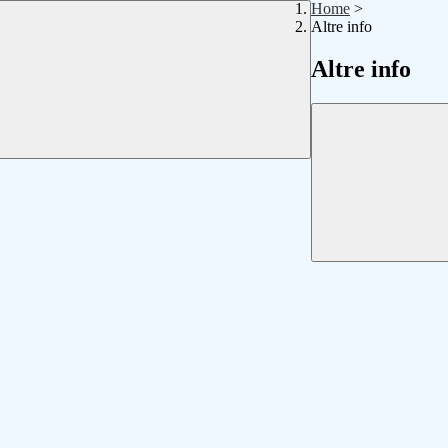
Home
>
Altre info
Altre info