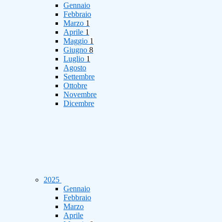
Gennaio
Febbraio
Marzo
1
Aprile
1
Maggio
1
Giugno
8
Luglio
1
Agosto
Settembre
Ottobre
Novembre
Dicembre
2025
Gennaio
Febbraio
Marzo
Aprile