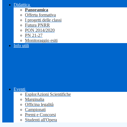
Didattica
Panoramica
Offerta formativa
I progetti delle classi
Futura PNRR
PON 2014/2020
PN 21-27
Monitoraggio esiti
Info utili
Eventi
EsplorAzioni Scientifiche
Marginalia
Officina legalità
Campionati
Premi e Concorsi
Studenti all'Opera