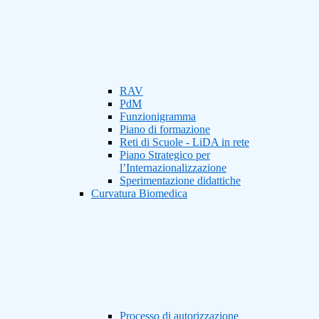
RAV
PdM
Funzionigramma
Piano di formazione
Reti di Scuole - LiDA in rete
Piano Strategico per
l’Internazionalizzazione
Sperimentazione didattiche
Curvatura Biomedica
Processo di autorizzazione