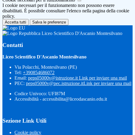
I cookie necessari per il funzionamento non possono essere
disabilitati. È possibile consultare l'elenco nella pagina della cookie
policy.
Accetta tutti
Salva le preferenze
Liceo Scientifico D'Ascanio Montesilvano
Contatti
Liceo Scientifico D'Ascanio Montesilvano
Via Polacchi, Montesilvano (PE)
Tel:
+390854686072
Email:
peps05000v@istruzione.it
Link per inviare una mail
PEC:
peps05000v@pec.istruzione.it
Link per inviare una mail
Codice Univoco: UFI87M
Accessibilità - accessibilita@liceodascanio.edu.it
Sezione Link Utili
Cookie policy