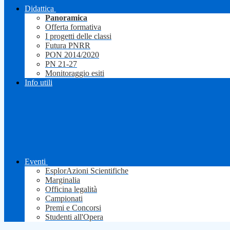
Didattica
Panoramica
Offerta formativa
I progetti delle classi
Futura PNRR
PON 2014/2020
PN 21-27
Monitoraggio esiti
Info utili
Eventi
EsplorAzioni Scientifiche
Marginalia
Officina legalità
Campionati
Premi e Concorsi
Studenti all'Opera