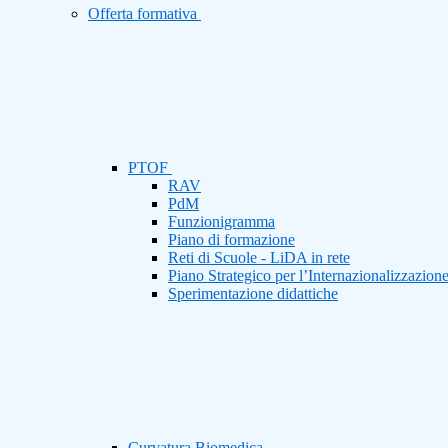
Offerta formativa
PTOF
RAV
PdM
Funzionigramma
Piano di formazione
Reti di Scuole - LiDA in rete
Piano Strategico per l’Internazionalizzazion
Sperimentazione didattiche
Curvatura Biomedica