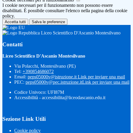
I cookie necessari per il funzionamento non possono essere
disabilitati. È possibile consultare l'elenco nella pagina della cookie
policy.
Accetta tutti
Salva le preferenze
Liceo Scientifico D'Ascanio Montesilvano
Contatti
Liceo Scientifico D'Ascanio Montesilvano
Via Polacchi, Montesilvano (PE)
Tel:
+390854686072
Email:
peps05000v@istruzione.it
Link per inviare una mail
PEC:
peps05000v@pec.istruzione.it
Link per inviare una mail
Codice Univoco: UFI87M
Accessibilità - accessibilita@liceodascanio.edu.it
Sezione Link Utili
Cookie policy