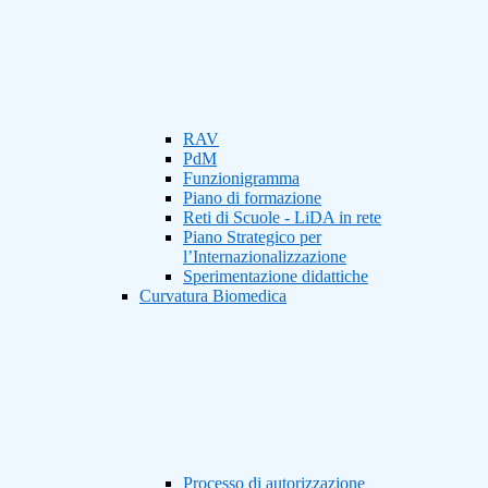
RAV
PdM
Funzionigramma
Piano di formazione
Reti di Scuole - LiDA in rete
Piano Strategico per
l’Internazionalizzazione
Sperimentazione didattiche
Curvatura Biomedica
Processo di autorizzazione