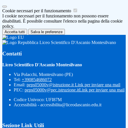
Cookie necessari per il funzionamento
I cookie necessari per il funzionamento non possono essere
disabilitati. È possibile consultare l'elenco nella pagina della cookie
policy.
Accetta tutti
Salva le preferenze
Liceo Scientifico D'Ascanio Montesilvano
Contatti
Liceo Scientifico D'Ascanio Montesilvano
Via Polacchi, Montesilvano (PE)
Tel:
+390854686072
Email:
peps05000v@istruzione.it
Link per inviare una mail
PEC:
peps05000v@pec.istruzione.it
Link per inviare una mail
Codice Univoco: UFI87M
Accessibilità - accessibilita@liceodascanio.edu.it
Sezione Link Utili