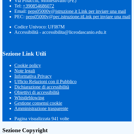
Via Polacchi, Montesilvano (PE)
Tel:
+390854686072
Email:
peps05000v@istruzione.it
Link per inviare una mail
PEC:
peps05000v@pec.istruzione.it
Link per inviare una mail
Codice Univoco: UFI87M
Accessibilità - accessibilita@liceodascanio.edu.it
Sezione Link Utili
Cookie policy
Note legali
Informativa Privacy
Ufficio Relazioni con il Pubblico
Dichiarazione di accessibilità
Obiettivi di accessibilità
Whistleblowing
Gestione consensi cookie
Amministrazione trasparente
Pagina visualizzata
941
volte
Sezione Copyright