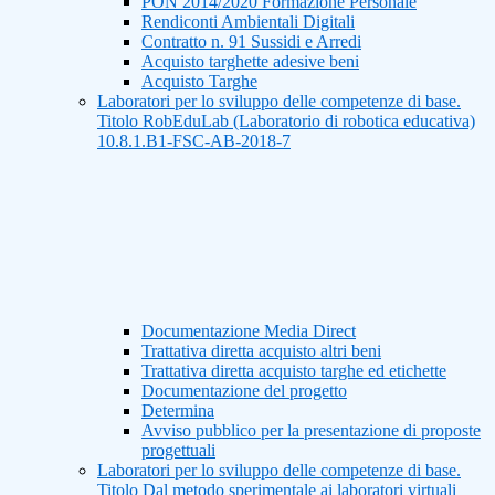
PON 2014/2020 Formazione Personale
Rendiconti Ambientali Digitali
Contratto n. 91 Sussidi e Arredi
Acquisto targhette adesive beni
Acquisto Targhe
Laboratori per lo sviluppo delle competenze di base.
Titolo RobEduLab (Laboratorio di robotica educativa)
10.8.1.B1-FSC-AB-2018-7
Documentazione Media Direct
Trattativa diretta acquisto altri beni
Trattativa diretta acquisto targhe ed etichette
Documentazione del progetto
Determina
Avviso pubblico per la presentazione di proposte
progettuali
Laboratori per lo sviluppo delle competenze di base.
Titolo Dal metodo sperimentale ai laboratori virtuali