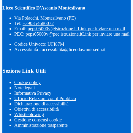
Liceo Scientifico D'Ascanio Montesilvano
Via Polacchi, Montesilvano (PE)
Tel:
+390854686072
Email:
peps05000v@istruzione.it
Link per inviare una mail
PEC:
peps05000v@pec.istruzione.it
Link per inviare una mail
Codice Univoco: UFI87M
Accessibilità - accessibilita@liceodascanio.edu.it
Sezione Link Utili
Cookie policy
Note legali
Informativa Privacy
Ufficio Relazioni con il Pubblico
Dichiarazione di accessibilità
Obiettivi di accessibilità
Whistleblowing
Gestione consensi cookie
Amministrazione trasparente