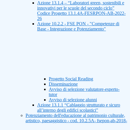
Azione 13.1.4 – “Laboratori green, sostenibili e
innovativi per le scuole del secondo ciclo”
Codice Progetto 13.1.4A-FESRPON-AB-2022-
26
Azione 10.2.2 - FSE PON - "Competenze di
Base - Integrazione e Potenziamento"
Progetto Social Reading
Disseminazione
Avviso di selezione valutatore-esperto-
tutor
Avviso di selezione alunni
Azione 13.1.1 “Cablaggio strutturato e sicuro
all’interno degli edifici scolastici”
Potenziamento dell'educazione al patrimonio culturale,
artistico, paesaggistico - cod. 10.2.5A- fsepon-ab-2018-