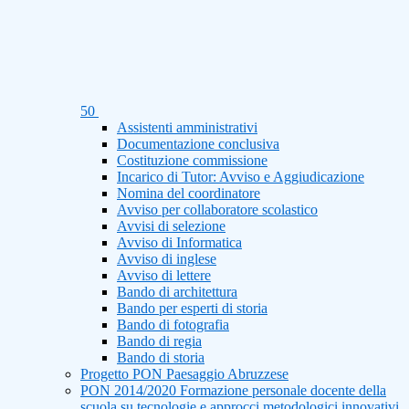
50
Assistenti amministrativi
Documentazione conclusiva
Costituzione commissione
Incarico di Tutor: Avviso e Aggiudicazione
Nomina del coordinatore
Avviso per collaboratore scolastico
Avvisi di selezione
Avviso di Informatica
Avviso di inglese
Avviso di lettere
Bando di architettura
Bando per esperti di storia
Bando di fotografia
Bando di regia
Bando di storia
Progetto PON Paesaggio Abruzzese
PON 2014/2020 Formazione personale docente della
scuola su tecnologie e approcci metodologici innovativi