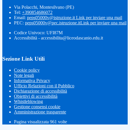
Via Polacchi, Montesilvano (PE)
Tel:
+390854686072
Email:
peps05000v@istruzione.it
Link per inviare una mail
PEC:
peps05000v@pec.istruzione.it
Link per inviare una mail
Codice Univoco: UFI87M
Accessibilità - accessibilita@liceodascanio.edu.it
Sezione Link Utili
Cookie policy
Note legali
Informativa Privacy
Ufficio Relazioni con il Pubblico
Dichiarazione di accessibilità
Obiettivi di accessibilità
Whistleblowing
Gestione consensi cookie
Amministrazione trasparente
Pagina visualizzata
961
volte