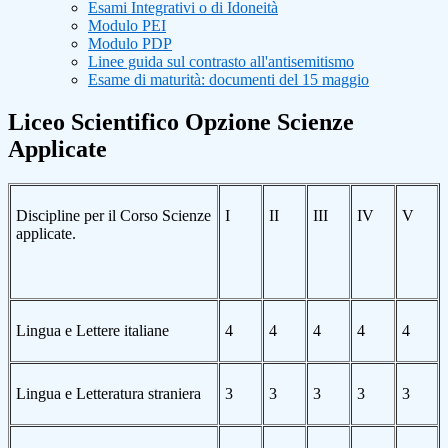
Esami Integrativi o di Idoneità
Modulo PEI
Modulo PDP
Linee guida sul contrasto all'antisemitismo
Esame di maturità: documenti del 15 maggio
Liceo Scientifico Opzione Scienze
Applicate
Discipline per il Corso Scienze
I
II
III
IV
V
applicate.
Lingua e Lettere italiane
4
4
4
4
4
Lingua e Letteratura straniera
3
3
3
3
3