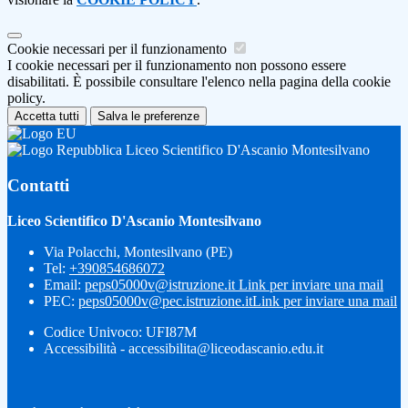
Cookie necessari per il funzionamento
I cookie necessari per il funzionamento non possono essere
disabilitati. È possibile consultare l'elenco nella pagina della cookie
policy.
Accetta tutti
Salva le preferenze
Liceo Scientifico D'Ascanio Montesilvano
Contatti
Liceo Scientifico D'Ascanio Montesilvano
Via Polacchi, Montesilvano (PE)
Tel:
+390854686072
Email:
peps05000v@istruzione.it
Link per inviare una mail
PEC:
peps05000v@pec.istruzione.it
Link per inviare una mail
Codice Univoco: UFI87M
Accessibilità - accessibilita@liceodascanio.edu.it