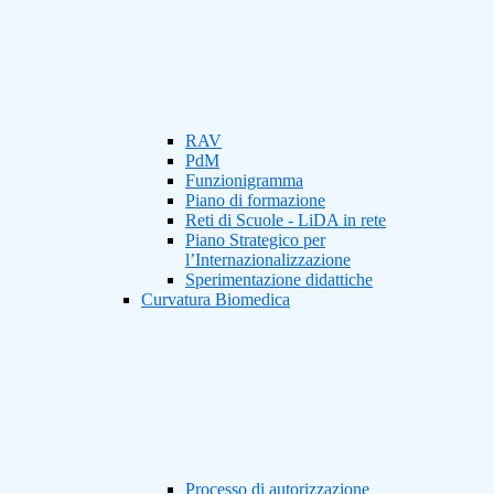
RAV
PdM
Funzionigramma
Piano di formazione
Reti di Scuole - LiDA in rete
Piano Strategico per
l’Internazionalizzazione
Sperimentazione didattiche
Curvatura Biomedica
Processo di autorizzazione