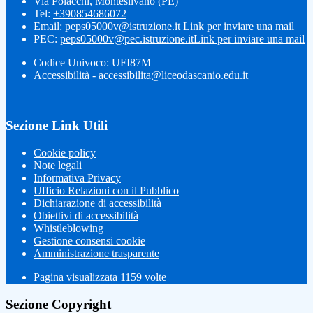
Via Polacchi, Montesilvano (PE)
Tel:
+390854686072
Email:
peps05000v@istruzione.it
Link per inviare una mail
PEC:
peps05000v@pec.istruzione.it
Link per inviare una mail
Codice Univoco: UFI87M
Accessibilità - accessibilita@liceodascanio.edu.it
Sezione Link Utili
Cookie policy
Note legali
Informativa Privacy
Ufficio Relazioni con il Pubblico
Dichiarazione di accessibilità
Obiettivi di accessibilità
Whistleblowing
Gestione consensi cookie
Amministrazione trasparente
Pagina visualizzata
1159
volte
Sezione Copyright