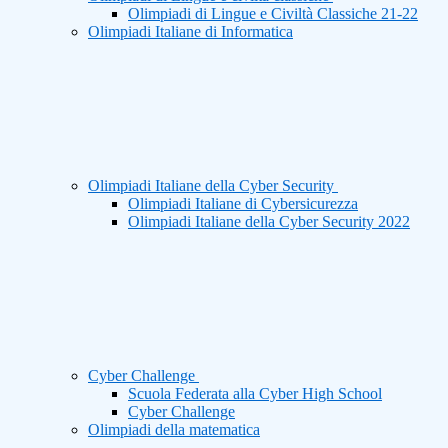
Olimpiadi di Lingue e Civiltà Classiche 21-22
Olimpiadi Italiane di Informatica
Olimpiadi Italiane della Cyber Security
Olimpiadi Italiane di Cybersicurezza
Olimpiadi Italiane della Cyber Security 2022
Cyber Challenge
Scuola Federata alla Cyber High School
Cyber Challenge
Olimpiadi della matematica