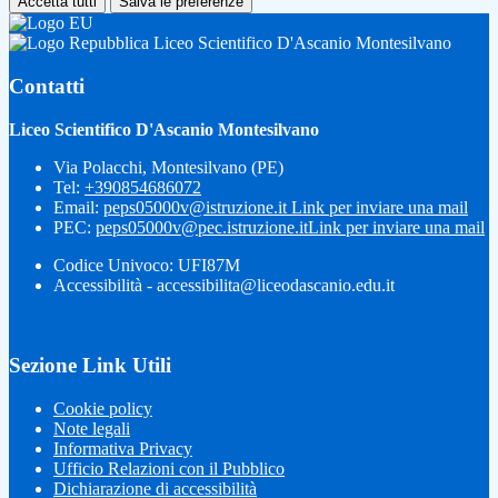
Accetta tutti
Salva le preferenze
Liceo Scientifico D'Ascanio Montesilvano
Contatti
Liceo Scientifico D'Ascanio Montesilvano
Via Polacchi, Montesilvano (PE)
Tel:
+390854686072
Email:
peps05000v@istruzione.it
Link per inviare una mail
PEC:
peps05000v@pec.istruzione.it
Link per inviare una mail
Codice Univoco: UFI87M
Accessibilità - accessibilita@liceodascanio.edu.it
Sezione Link Utili
Cookie policy
Note legali
Informativa Privacy
Ufficio Relazioni con il Pubblico
Dichiarazione di accessibilità