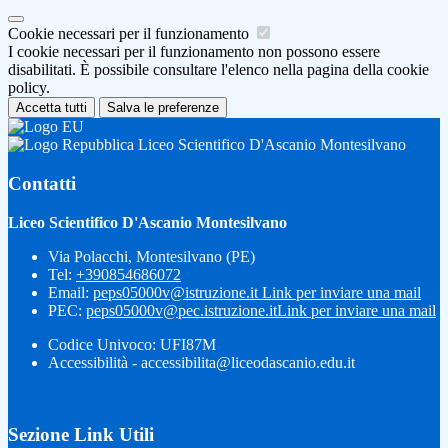
Cookie necessari per il funzionamento
I cookie necessari per il funzionamento non possono essere
disabilitati. È possibile consultare l'elenco nella pagina della cookie
policy.
Accetta tutti
Salva le preferenze
Liceo Scientifico D'Ascanio Montesilvano
Contatti
Liceo Scientifico D'Ascanio Montesilvano
Via Polacchi, Montesilvano (PE)
Tel:
+390854686072
Email:
peps05000v@istruzione.it
Link per inviare una mail
PEC:
peps05000v@pec.istruzione.it
Link per inviare una mail
Codice Univoco: UFI87M
Accessibilità - accessibilita@liceodascanio.edu.it
Sezione Link Utili