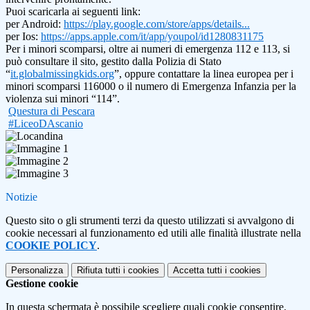
Puoi scaricarla ai seguenti link:
per Android:
https://play.google.com/store/apps/details...
per Ios:
https://apps.apple.com/it/app/youpol/id1280831175
Per i minori scomparsi, oltre ai numeri di emergenza 112 e 113, si
può consultare il sito, gestito dalla Polizia di Stato
“
it.globalmissingkids.org
”, oppure contattare la linea europea per i
minori scomparsi 116000 o il numero di Emergenza Infanzia per la
violenza sui minori “114”.
Questura di Pescara
#LiceoDAscanio
Notizie
Questo sito o gli strumenti terzi da questo utilizzati si avvalgono di
cookie necessari al funzionamento ed utili alle finalità illustrate nella
COOKIE POLICY
.
Personalizza
Rifiuta tutti
i cookies
Accetta tutti
i cookies
Gestione cookie
In questa schermata è possibile scegliere quali cookie consentire.