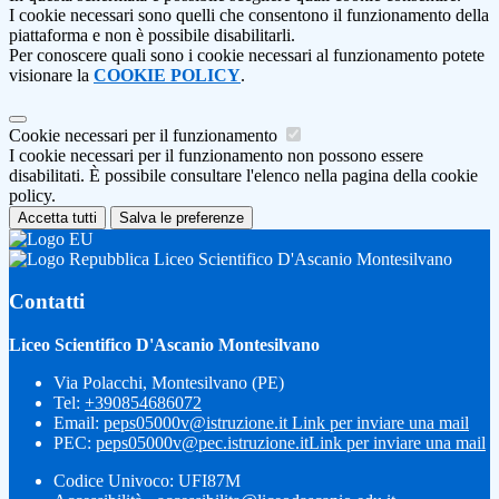
I cookie necessari sono quelli che consentono il funzionamento della
piattaforma e non è possibile disabilitarli.
Per conoscere quali sono i cookie necessari al funzionamento potete
visionare la
COOKIE POLICY
.
Cookie necessari per il funzionamento
I cookie necessari per il funzionamento non possono essere
disabilitati. È possibile consultare l'elenco nella pagina della cookie
policy.
Accetta tutti
Salva le preferenze
Liceo Scientifico D'Ascanio Montesilvano
Contatti
Liceo Scientifico D'Ascanio Montesilvano
Via Polacchi, Montesilvano (PE)
Tel:
+390854686072
Email:
peps05000v@istruzione.it
Link per inviare una mail
PEC:
peps05000v@pec.istruzione.it
Link per inviare una mail
Codice Univoco: UFI87M