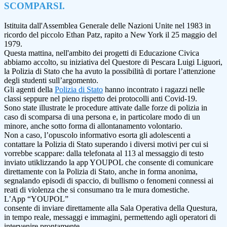
SCOMPARSI.
Istituita dall'Assemblea Generale delle Nazioni Unite nel 1983 in
ricordo del piccolo Ethan Patz, rapito a New York il 25 maggio del
1979.
Questa mattina, nell'ambito dei progetti di Educazione Civica
abbiamo accolto, su iniziativa del Questore di Pescara Luigi Liguori,
la Polizia di Stato che ha avuto la possibilità di portare l’attenzione
degli studenti sull’argomento.
Gli agenti della
Polizia di Stato
hanno incontrato i ragazzi nelle
classi seppure nel pieno rispetto dei protocolli anti Covid-19.
Sono state illustrate le procedure attivate dalle forze di polizia in
caso di scomparsa di una persona e, in particolare modo di un
minore, anche sotto forma di allontanamento volontario.
Non a caso, l’opuscolo informativo esorta gli adolescenti a
contattare la Polizia di Stato superando i diversi motivi per cui si
vorrebbe scappare: dalla telefonata al 113 al messaggio di testo
inviato utiklizzando la app YOUPOL che consente di comunicare
direttamente con la Polizia di Stato, anche in forma anonima,
segnalando episodi di spaccio, di bullismo o fenomeni connessi ai
reati di violenza che si consumano tra le mura domestiche.
L’App “YOUPOL”
consente di inviare direttamente alla Sala Operativa della Questura,
in tempo reale, messaggi e immagini, permettendo agli operatori di
intervenire prontamente.