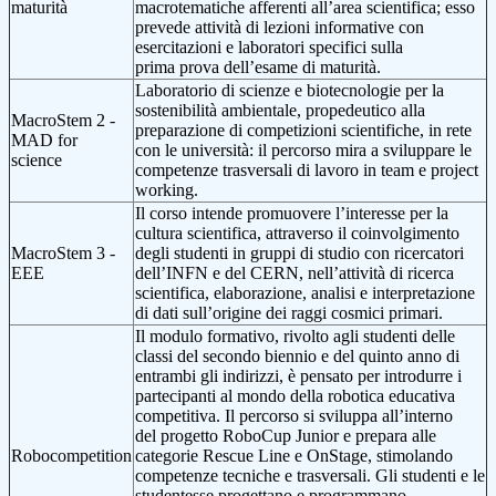
maturità
macrotematiche afferenti all’area scientifica; esso
prevede attività di lezioni informative con
esercitazioni e laboratori specifici sulla
prima prova dell’esame di maturità.
Laboratorio di scienze e biotecnologie per la
sostenibilità ambientale, propedeutico alla
MacroStem 2 -
preparazione di competizioni scientifiche, in rete
MAD for
con le università: il percorso mira a sviluppare le
science
competenze trasversali di lavoro in team e project
working.
Il corso intende promuovere l’interesse per la
cultura scientifica, attraverso il coinvolgimento
MacroStem 3 -
degli studenti in gruppi di studio con ricercatori
EEE
dell’INFN e del CERN, nell’attività di ricerca
scientifica, elaborazione, analisi e interpretazione
di dati sull’origine dei raggi cosmici primari.
Il modulo formativo, rivolto agli studenti delle
classi del secondo biennio e del quinto anno di
entrambi gli indirizzi, è pensato per introdurre i
partecipanti al mondo della robotica educativa
competitiva. Il percorso si sviluppa all’interno
del progetto RoboCup Junior e prepara alle
Robocompetition
categorie Rescue Line e OnStage, stimolando
competenze tecniche e trasversali. Gli studenti e le
studentesse progettano e programmano