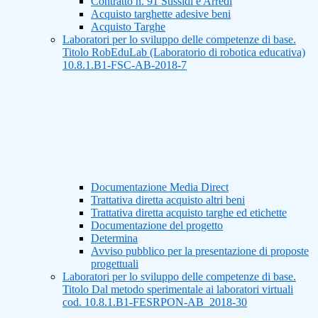
Contratto n. 91 Sussidi e Arredi
Acquisto targhette adesive beni
Acquisto Targhe
Laboratori per lo sviluppo delle competenze di base.
Titolo RobEduLab (Laboratorio di robotica educativa)
10.8.1.B1-FSC-AB-2018-7
Documentazione Media Direct
Trattativa diretta acquisto altri beni
Trattativa diretta acquisto targhe ed etichette
Documentazione del progetto
Determina
Avviso pubblico per la presentazione di proposte
progettuali
Laboratori per lo sviluppo delle competenze di base.
Titolo Dal metodo sperimentale ai laboratori virtuali
cod. 10.8.1.B1-FESRPON-AB_2018-30