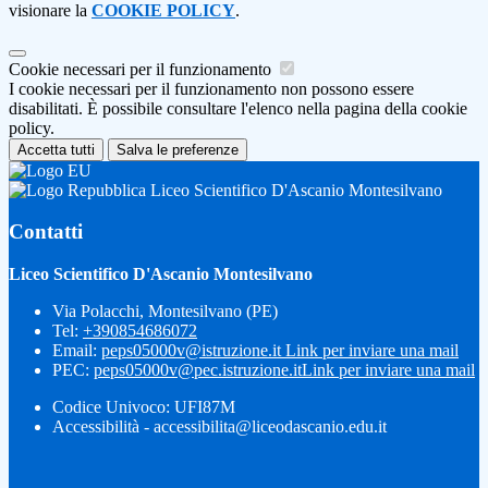
visionare la
COOKIE POLICY
.
Cookie necessari per il funzionamento
I cookie necessari per il funzionamento non possono essere
disabilitati. È possibile consultare l'elenco nella pagina della cookie
policy.
Accetta tutti
Salva le preferenze
Liceo Scientifico D'Ascanio Montesilvano
Contatti
Liceo Scientifico D'Ascanio Montesilvano
Via Polacchi, Montesilvano (PE)
Tel:
+390854686072
Email:
peps05000v@istruzione.it
Link per inviare una mail
PEC:
peps05000v@pec.istruzione.it
Link per inviare una mail
Codice Univoco: UFI87M
Accessibilità - accessibilita@liceodascanio.edu.it