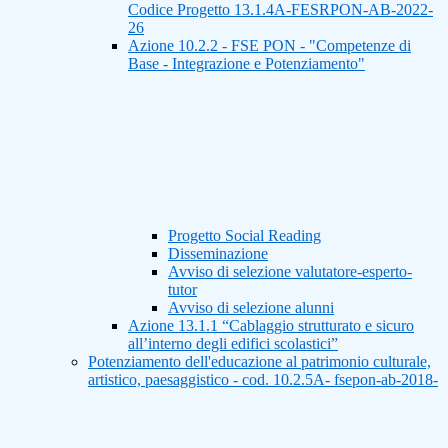
Codice Progetto 13.1.4A-FESRPON-AB-2022-
26
Azione 10.2.2 - FSE PON - "Competenze di
Base - Integrazione e Potenziamento"
Progetto Social Reading
Disseminazione
Avviso di selezione valutatore-esperto-
tutor
Avviso di selezione alunni
Azione 13.1.1 “Cablaggio strutturato e sicuro
all’interno degli edifici scolastici”
Potenziamento dell'educazione al patrimonio culturale,
artistico, paesaggistico - cod. 10.2.5A- fsepon-ab-2018-