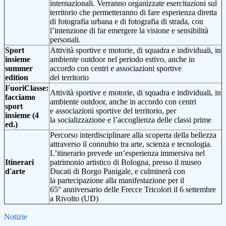
internazionali. Verranno organizzate esercitazioni sul
territorio che permetteranno di fare esperienza diretta
di fotografia urbana e di fotografia di strada, con
l’intenzione di far emergere la visione e sensibilità
personali.
Sport
Attività sportive e motorie, di squadra e individuali, in
insieme
ambiente outdoor nel periodo estivo, anche in
summer
accordo con centri e associazioni sportive
edition
del territorio
FuoriClasse:
Attività sportive e motorie, di squadra e individuali, in
facciamo
ambiente outdoor, anche in accordo con centri
sport
e associazioni sportive del territorio, per
insieme (4
la socializzazione e l’accoglienza delle classi prime
ed.)
Percorso interdisciplinare alla scoperta della bellezza
attraverso il connubio tra arte, scienza e tecnologia.
L’itinerario prevede un’esperienza immersiva nel
Itinerari
patrimonio artistico di Bologna, presso il museo
d'arte
Ducati di Borgo Panigale, e culminerà con
la partecipazione alla manifestazione per il
65° anniversario delle Frecce Tricolori il 6 settembre
a Rivolto (UD)
Notizie