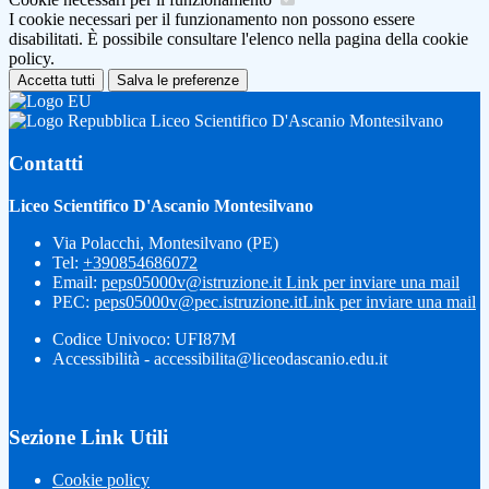
I cookie necessari per il funzionamento non possono essere
disabilitati. È possibile consultare l'elenco nella pagina della cookie
policy.
Accetta tutti
Salva le preferenze
Liceo Scientifico D'Ascanio Montesilvano
Contatti
Liceo Scientifico D'Ascanio Montesilvano
Via Polacchi, Montesilvano (PE)
Tel:
+390854686072
Email:
peps05000v@istruzione.it
Link per inviare una mail
PEC:
peps05000v@pec.istruzione.it
Link per inviare una mail
Codice Univoco: UFI87M
Accessibilità - accessibilita@liceodascanio.edu.it
Sezione Link Utili
Cookie policy