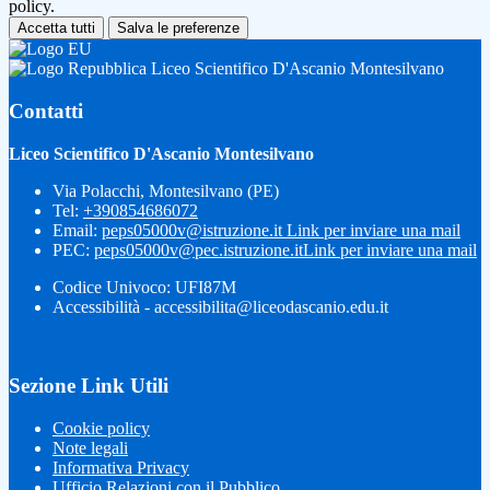
policy.
Accetta tutti
Salva le preferenze
Liceo Scientifico D'Ascanio Montesilvano
Contatti
Liceo Scientifico D'Ascanio Montesilvano
Via Polacchi, Montesilvano (PE)
Tel:
+390854686072
Email:
peps05000v@istruzione.it
Link per inviare una mail
PEC:
peps05000v@pec.istruzione.it
Link per inviare una mail
Codice Univoco: UFI87M
Accessibilità - accessibilita@liceodascanio.edu.it
Sezione Link Utili
Cookie policy
Note legali
Informativa Privacy
Ufficio Relazioni con il Pubblico