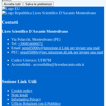
Accetta tutti
Salva le preferenze
Liceo Scientifico D'Ascanio Montesilvano
Contatti
Liceo Scientifico D'Ascanio Montesilvano
Via Polacchi, Montesilvano (PE)
Tel:
+390854686072
Email:
peps05000v@istruzione.it
Link per inviare una mail
PEC:
peps05000v@pec.istruzione.it
Link per inviare una mail
Codice Univoco: UFI87M
Accessibilità - accessibilita@liceodascanio.edu.it
Sezione Link Utili
Cookie policy
Note legali
Informativa Privacy
Ufficio Relazioni con il Pubblico