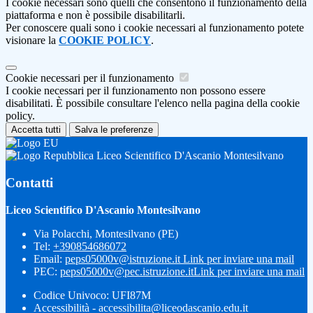
I cookie necessari sono quelli che consentono il funzionamento della
piattaforma e non è possibile disabilitarli.
Per conoscere quali sono i cookie necessari al funzionamento potete
visionare la
COOKIE POLICY
.
Cookie necessari per il funzionamento
I cookie necessari per il funzionamento non possono essere
disabilitati. È possibile consultare l'elenco nella pagina della cookie
policy.
Accetta tutti
Salva le preferenze
Liceo Scientifico D'Ascanio Montesilvano
Contatti
Liceo Scientifico D'Ascanio Montesilvano
Via Polacchi, Montesilvano (PE)
Tel:
+390854686072
Email:
peps05000v@istruzione.it
Link per inviare una mail
PEC:
peps05000v@pec.istruzione.it
Link per inviare una mail
Codice Univoco: UFI87M
Accessibilità - accessibilita@liceodascanio.edu.it