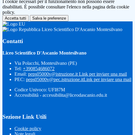
I cookie necessari per il funzionamento non possono essere
disabilitati. È possibile consultare l'elenco nella pagina della cookie
policy.
Accetta tutti
Salva le preferenze
Liceo Scientifico D'Ascanio Montesilvano
Contatti
Liceo Scientifico D'Ascanio Montesilvano
Via Polacchi, Montesilvano (PE)
Tel:
+390854686072
Email:
peps05000v@istruzione.it
Link per inviare una mail
PEC:
peps05000v@pec.istruzione.it
Link per inviare una mail
Codice Univoco: UFI87M
Accessibilità - accessibilita@liceodascanio.edu.it
Sezione Link Utili
Cookie policy
Note legali