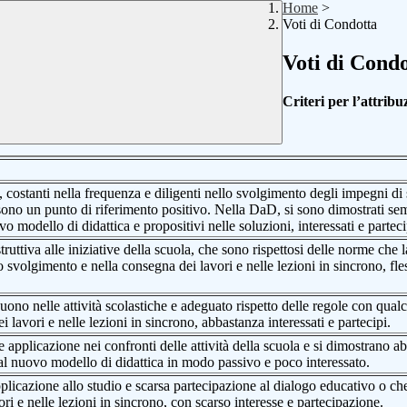
Home
>
Voti di Condotta
Voti di Cond
Criteri per l’attribu
i, costanti nella frequenza e diligenti nello svolgimento degli impegni di 
sono un punto di riferimento positivo. Nella DaD, si sono dimostrati se
ovo modello di didattica e propositivi nelle soluzioni, interessati e parteci
truttiva alle iniziative della scuola, che sono rispettosi delle norme ch
 svolgimento e nella consegna dei lavori e nelle lezioni in sincrono, fless
ono nelle attività scolastiche e adeguato rispetto delle regole con qual
lavori e nelle lezioni in sincrono, abbastanza interessati e partecipi.
e applicazione nei confronti delle attività della scuola e si dimostrano 
al nuovo modello di didattica in modo passivo e poco interessato.
plicazione allo studio e scarsa partecipazione al dialogo educativo o ch
vori e nelle lezioni in sincrono, con scarso interesse e partecipazione.