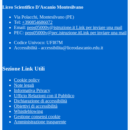
Liceo Scientifico D'Ascanio Montesilvano
Via Polacchi, Montesilvano (PE)
Tel:
+390854686072
Email:
peps05000v@istruzione.it
Link per inviare una mail
PEC:
peps05000v@pec.istruzione.it
Link per inviare una mail
Codice Univoco: UFI87M
Accessibilità - accessibilita@liceodascanio.edu.it
Sezione Link Utili
Cookie policy
Note legali
Informativa Privacy
Ufficio Relazioni con il Pubblico
Dichiarazione di accessibilità
Obiettivi di accessibilità
Whistleblowing
Gestione consensi cookie
Amministrazione trasparente