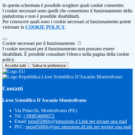
In questa schermata è possibile scegliere quali cookie consentire.
I cookie necessari sono quelli che consentono il funzionamento della
piattaforma e non è possibile disabilitarli.
Per conoscere quali sono i cookie necessari al funzionamento potete
visionare la
COOKIE POLICY
.
Cookie necessari per il funzionamento
I cookie necessari per il funzionamento non possono essere
disabilitati. È possibile consultare l'elenco nella pagina della cookie
policy.
Accetta tutti
Salva le preferenze
Liceo Scientifico D'Ascanio Montesilvano
Contatti
Liceo Scientifico D'Ascanio Montesilvano
Via Polacchi, Montesilvano (PE)
Tel:
+390854686072
Email:
peps05000v@istruzione.it
Link per inviare una mail
PEC:
peps05000v@pec.istruzione.it
Link per inviare una mail