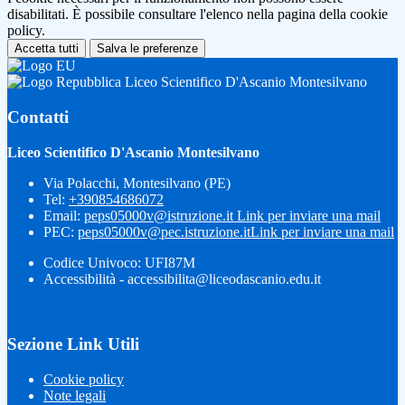
disabilitati. È possibile consultare l'elenco nella pagina della cookie
policy.
Accetta tutti
Salva le preferenze
Liceo Scientifico D'Ascanio Montesilvano
Contatti
Liceo Scientifico D'Ascanio Montesilvano
Via Polacchi, Montesilvano (PE)
Tel:
+390854686072
Email:
peps05000v@istruzione.it
Link per inviare una mail
PEC:
peps05000v@pec.istruzione.it
Link per inviare una mail
Codice Univoco: UFI87M
Accessibilità - accessibilita@liceodascanio.edu.it
Sezione Link Utili
Cookie policy
Note legali