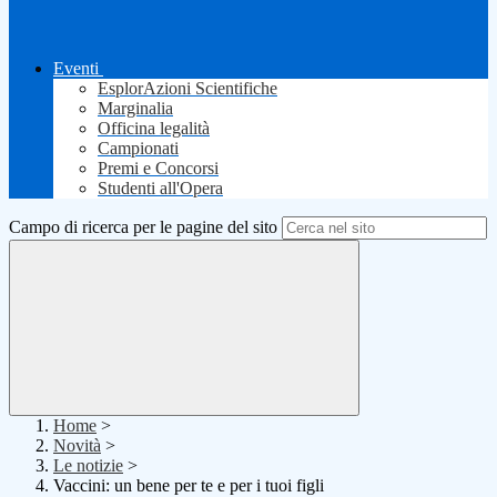
Eventi
EsplorAzioni Scientifiche
Marginalia
Officina legalità
Campionati
Premi e Concorsi
Studenti all'Opera
Campo di ricerca per le pagine del sito
Home
>
Novità
>
Le notizie
>
Vaccini: un bene per te e per i tuoi figli