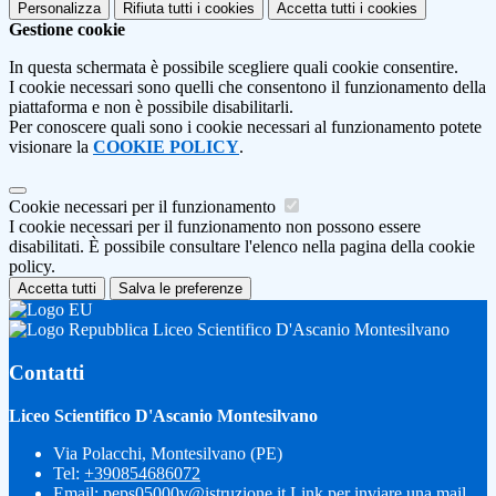
Personalizza
Rifiuta tutti
i cookies
Accetta tutti
i cookies
Gestione cookie
In questa schermata è possibile scegliere quali cookie consentire.
I cookie necessari sono quelli che consentono il funzionamento della
piattaforma e non è possibile disabilitarli.
Per conoscere quali sono i cookie necessari al funzionamento potete
visionare la
COOKIE POLICY
.
Cookie necessari per il funzionamento
I cookie necessari per il funzionamento non possono essere
disabilitati. È possibile consultare l'elenco nella pagina della cookie
policy.
Accetta tutti
Salva le preferenze
Liceo Scientifico D'Ascanio Montesilvano
Contatti
Liceo Scientifico D'Ascanio Montesilvano
Via Polacchi, Montesilvano (PE)
Tel:
+390854686072
Email:
peps05000v@istruzione.it
Link per inviare una mail