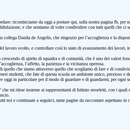
ordare: ricominciamo da oggi a postare qui, sulla nostra pagina fb, per 
oddisfazione, e che sentiamo di voler condividere con tutti quelli che ci
la collega Danila de Angelis, che ringrazio per l’accoglienza e la dispo
 lavoro svolto, e controllare così lo stato di avanzamento dei lavori, in
 crescendo di spirito di squadra e di comunità, che è uno dei valori fon
l’accoglienza, l’affetto, la pazienza e la vicinanza operosa.
 di quello che siamo attraverso quello che scegliamo di fare e di condivi
teneri studenti, che fate di questa scuola un ambiente unico, prezioso e 
 oggi in particolare per il modo di guardare e di guardarmi, per ogni sen
he mi ritrae insieme ai rappresentanti di Istituto neoeletti, con i quali 
ancio.
tti noi e continuate a seguirci, tante pagine da raccontare aspettano in 