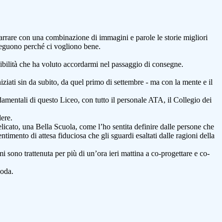
narrare con una combinazione di immagini e parole le storie migliori
 seguono perché ci vogliono bene.
nibilità che ha voluto accordarmi nel passaggio di consegne.
iziati sin da subito, da quel primo di settembre - ma con la mente e il
damentali di questo Liceo, con tutto il personale ATA, il Collegio dei
dere.
delicato, una Bella Scuola, come l’ho sentita definire dalle persone che
timento di attesa fiduciosa che gli sguardi esaltati dalle ragioni della
mi sono trattenuta per più di un’ora ieri mattina a co-progettare e co-
coda.