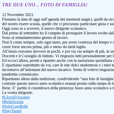
TRE DUE UNO .. FOTO DI FAMIGLIA!
12 Novembre 2021.
Fissiamo la data di oggi sull’agenda dei momenti magici, quelli da ric
del nostro essere scuola, quelle che ci procurano particolare gioia e s
Oggi sono io a scrivere, il nuovo dirigente scolastico.
Dal primo di settembre ho il compito di proseguire il lavoro svolto dal
Sono al settantatreesimo giorno di lavoro.
Non li conto sempre, solo ogni tanto, per avere contezza del tempo e del
cuore forse ancora prima, più o meno da metà luglio.
All’inizio eravamo davvero in pochi, e poi via via sempre di più, in un
Docenti e il Consiglio di Istituto. Vi ringrazio tutti personalmente per 
Ed eccoci allora, pronti a ripartire anche con la narrazione quotidiana
E ripartiamo soprattutto da voi, care le mie dolci studentesse e i miei 
incontravo all’indomani del nuovo incarico. Sento di volervi ringraziare
pandemia comunicano.
Ripartiamo allora dalla tradizione, condividendo “una foto di famiglia” c
costruire questo nuovo anno scolastico oramai pronto sulla rampa di l
Bene. E’ partito il countdown della pienezza: buon anno scolastico a tu
La vostra dirigente.
#LIceoDAscanio
#BellaScuola
#SoloCoseBelle
#StayTuned