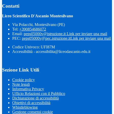
Contatti
Liceo Scientifico D'Ascanio Montesilvano
Via Polacchi, Montesilvano (PE)
Tel:
+390854686072
Email:
peps05000v@istruzione.it
Link per inviare una mail
PEC:
peps05000v@pec.istruzione.it
Link per inviare una mail
Codice Univoco: UFI87M
Accessibilità - accessibilita@liceodascanio.edu.it
Sezione Link Utili
Cookie policy
Note legali
Informativa Privacy
Ufficio Relazioni con il Pubblico
Dichiarazione di accessibilità
Obiettivi di accessibilità
Whistleblowing
Gestione consensi cookie