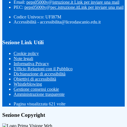
Email:
peps05000v@istruzione.it
Link per inviare una mail
PEC:
peps05000v@pec.istruzione.it
Link per inviare una mail
Codice Univoco: UFI87M
Accessibilità - accessibilita@liceodascanio.edu.it
Sezione Link Utili
Cookie policy
Note legali
Informativa Privacy
Ufficio Relazioni con il Pubblico
Dichiarazione di accessibilità
Obiettivi di accessibilità
Whistleblowing
Gestione consensi cookie
Amministrazione trasparente
Pagina visualizzata
621
volte
Sezione Copyright