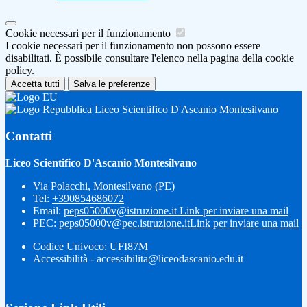
Cookie necessari per il funzionamento
I cookie necessari per il funzionamento non possono essere
disabilitati. È possibile consultare l'elenco nella pagina della cookie
policy.
Accetta tutti
Salva le preferenze
Liceo Scientifico D'Ascanio Montesilvano
Contatti
Liceo Scientifico D'Ascanio Montesilvano
Via Polacchi, Montesilvano (PE)
Tel:
+390854686072
Email:
peps05000v@istruzione.it
Link per inviare una mail
PEC:
peps05000v@pec.istruzione.it
Link per inviare una mail
Codice Univoco: UFI87M
Accessibilità - accessibilita@liceodascanio.edu.it