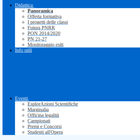
Didattica
Panoramica
Offerta formativa
I progetti delle classi
Futura PNRR
PON 2014/2020
PN 21-27
Monitoraggio esiti
Info utili
Eventi
EsplorAzioni Scientifiche
Marginalia
Officina legalità
Campionati
Premi e Concorsi
Studenti all'Opera