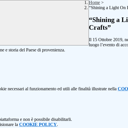
Home
>
“Shining a Light On 
“Shining a L
Crafts”
Il 15 Ottobre 2019, n
luogo l’evento di acco
ione e storia del Paese di provenienza.
kie necessari al funzionamento ed utili alle finalità illustrate nella
COO
attaforma e non è possibile disabilitarli.
isionare la
COOKIE POLICY
.