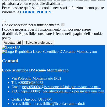
piattaforma e non è possibile disabilitarli.
Per conoscere quali sono i cookie necessari al funzionamento potete
visionare la
COOKIE POLICY
.
Cookie necessari per il funzionamento
I cookie necessari per il funzionamento non possono essere
disabilitati. È possibile consultare l'elenco nella pagina della cookie
policy.
Accetta tutti
Salva le preferenze
Liceo Scientifico D'Ascanio Montesilvano
Contatti
Liceo Scientifico D'Ascanio Montesilvano
Via Polacchi, Montesilvano (PE)
Tel:
+390854686072
Email:
peps05000v@istruzione.it
Link per inviare una mail
PEC:
peps05000v@pec.istruzione.it
Link per inviare una mail
Codice Univoco: UFI87M
Accessibilità - accessibilita@liceodascanio.edu.it