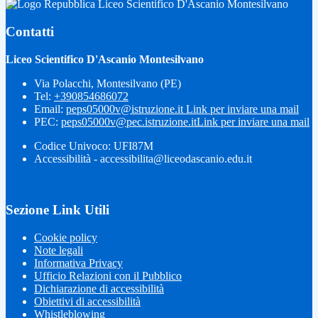
Liceo Scientifico D'Ascanio Montesilvano
Contatti
Liceo Scientifico D'Ascanio Montesilvano
Via Polacchi, Montesilvano (PE)
Tel:
+390854686072
Email:
peps05000v@istruzione.it
Link per inviare una mail
PEC:
peps05000v@pec.istruzione.it
Link per inviare una mail
Codice Univoco: UFI87M
Accessibilità - accessibilita@liceodascanio.edu.it
Sezione Link Utili
Cookie policy
Note legali
Informativa Privacy
Ufficio Relazioni con il Pubblico
Dichiarazione di accessibilità
Obiettivi di accessibilità
Whistleblowing